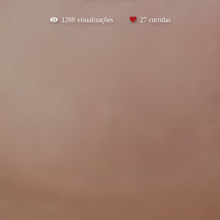
1288
visualizações
27
curtidas