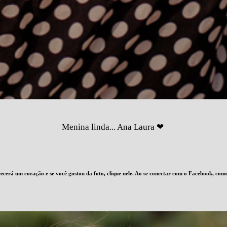
Menina linda... Ana Laura ❤
cerá um coração e se você gostou da foto, clique nele. Ao se conectar com o Facebook, com