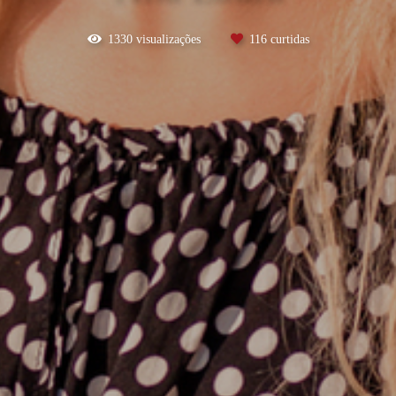
1330
visualizações
116
curtidas