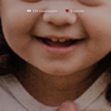
510
visualizações
0
curtidas