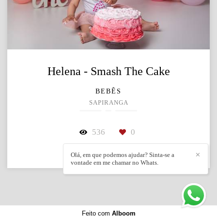
Helena - Smash The Cake
BEBÊS
SAPIRANGA
536
0
Olá, em que podemos ajudar? Sinta-se a
✕
vontade em me chamar no Whats.
Feito com
Alboom